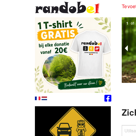
Te voet
1
of
Zic