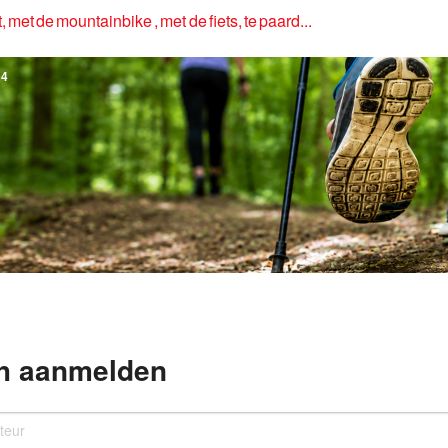
, met de mountainbike , met de fiets, te paard...
4
h aanmelden