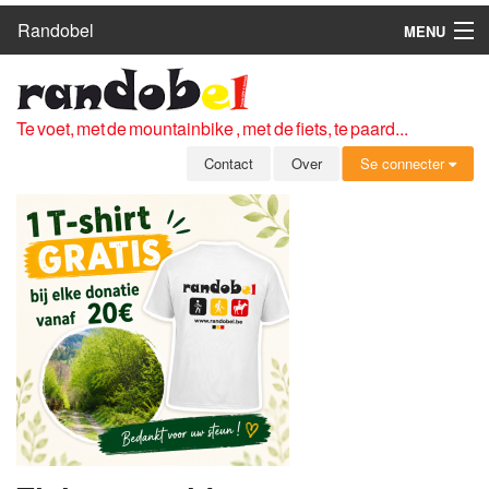
Randobel
MENU
HOME
ROUTES
Te voet, met de mountainbike , met de fiets, te paard...
CLUBS
Contact
Over
Se connecter
CONTACT
OVER
LEDEN
ZICH AANMELDEN
GRATIS REGISTRATIE
WACHTWOORD VERGETEN