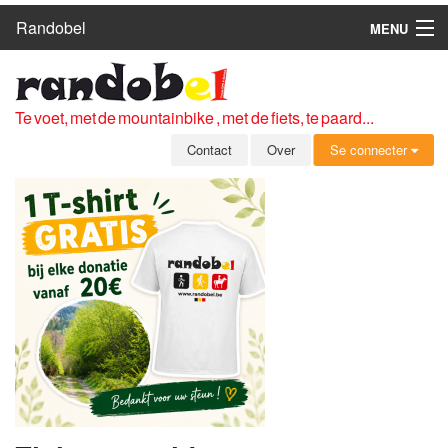
Randobel
MENU
HOME
ROUTES
Te voet, met de mountainbike , met de fiets, te paard...
CLUBS
Contact
Over
Se connecter
CONTACT
OVER
LEDEN
ZICH AANMELDEN
GRATIS REGISTRATIE
WACHTWOORD VERGETEN