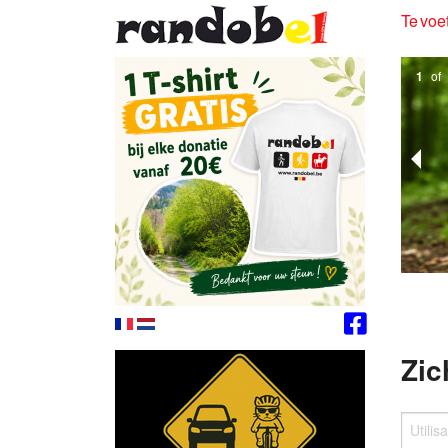
Te voet
1
of
Zic