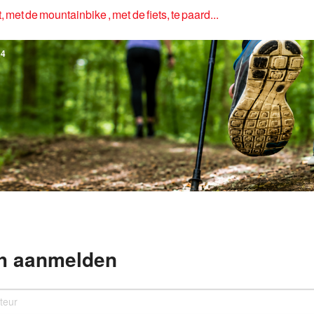
, met de mountainbike , met de fiets, te paard...
4
h aanmelden