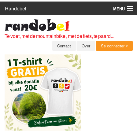
Randobel
MENU
HOME
ROUTES
Te voet, met de mountainbike , met de fiets, te paard...
CLUBS
Contact
Over
Se connecter
CONTACT
OVER
LEDEN
ZICH AANMELDEN
GRATIS REGISTRATIE
WACHTWOORD VERGETEN