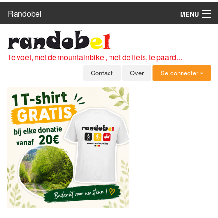
Randobel
MENU
HOME
ROUTES
Te voet, met de mountainbike , met de fiets, te paard...
CLUBS
Contact
Over
Se connecter
CONTACT
OVER
LEDEN
ZICH AANMELDEN
GRATIS REGISTRATIE
WACHTWOORD VERGETEN