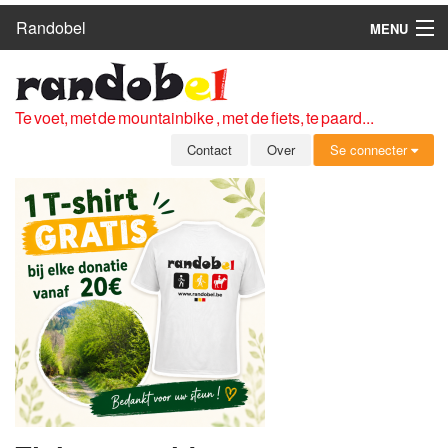
Randobel
MENU
HOME
ROUTES
Te voet, met de mountainbike , met de fiets, te paard...
CLUBS
Contact
Over
Se connecter
CONTACT
OVER
LEDEN
ZICH AANMELDEN
GRATIS REGISTRATIE
WACHTWOORD VERGETEN