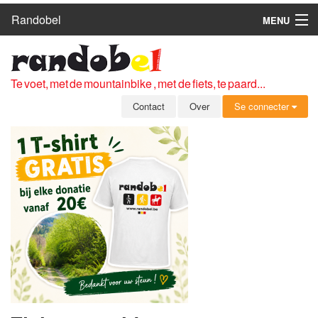
Randobel
MENU
HOME
ROUTES
Te voet, met de mountainbike , met de fiets, te paard...
CLUBS
Contact
Over
Se connecter
CONTACT
OVER
LEDEN
ZICH AANMELDEN
GRATIS REGISTRATIE
WACHTWOORD VERGETEN