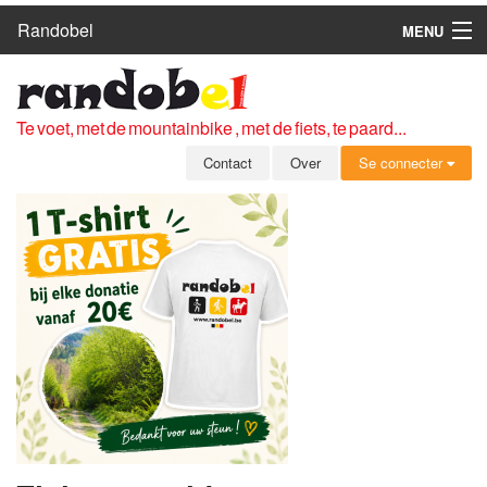
Randobel
MENU
HOME
ROUTES
Te voet, met de mountainbike , met de fiets, te paard...
CLUBS
Contact
Over
Se connecter
CONTACT
OVER
LEDEN
ZICH AANMELDEN
GRATIS REGISTRATIE
WACHTWOORD VERGETEN