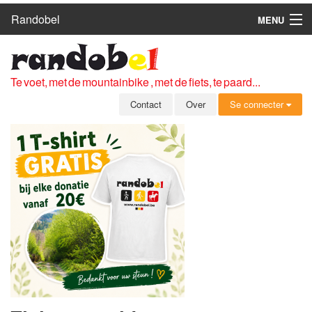
Randobel
MENU
HOME
ROUTES
Te voet, met de mountainbike , met de fiets, te paard...
CLUBS
Contact
Over
Se connecter
CONTACT
OVER
LEDEN
ZICH AANMELDEN
GRATIS REGISTRATIE
WACHTWOORD VERGETEN