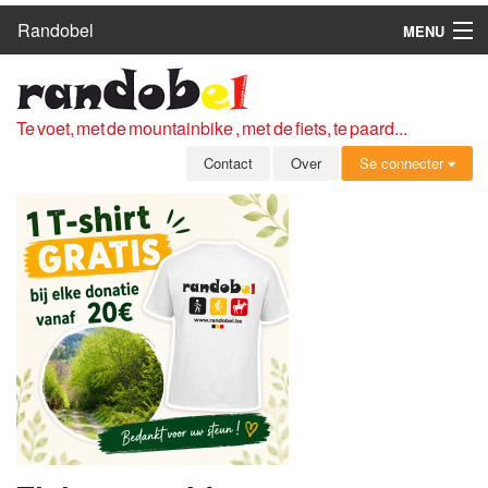
Randobel
MENU
HOME
ROUTES
Te voet, met de mountainbike , met de fiets, te paard...
CLUBS
Contact
Over
Se connecter
CONTACT
OVER
LEDEN
ZICH AANMELDEN
GRATIS REGISTRATIE
WACHTWOORD VERGETEN