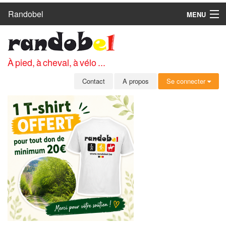
Randobel
MENU
ACCUEIL
CIRCUITS
À pied, à cheval, à vélo ...
CLUBS
Contact
A propos
Se connecter
CONTACT
A PROPOS
MEMBRES
SE CONNECTER
INSCRIPTION GRATUITE
MOT DE PASSE OUBLIÉ