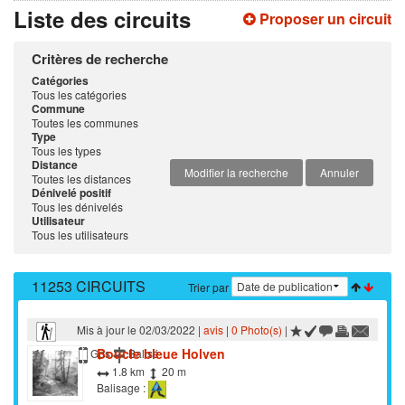
Liste des circuits
Proposer un circuit
Critères de recherche
Catégories
Tous les catégories
Commune
Toutes les communes
Type
Tous les types
Distance
Modifier la recherche
Annuler
Toutes les distances
Dénivelé positif
Tous les dénivelés
Utilisateur
Tous les utilisateurs
11253 CIRCUITS
Trier par
Mis à jour le 02/03/2022 |
avis
|
0 Photo(s)
|
Boucle bleue Holven
Marche
Gps
Balisé
1.8 km
20 m
Balisage :