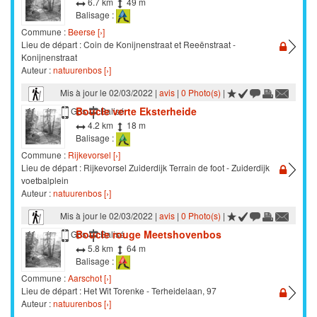
6.7 km
49 m
Balisage :
Commune :
Beerse [›]
Lieu de départ : Coin de Konijnenstraat et Reeënstraat -
Konijnenstraat
Auteur :
natuurenbos [›]
Mis à jour le 02/03/2022 |
avis
|
0 Photo(s)
|
Boucle verte Eksterheide
Marche
Gps
Balisé
4.2 km
18 m
Balisage :
Commune :
Rijkevorsel [›]
Lieu de départ : Rijkevorsel Zuiderdijk Terrain de foot - Zuiderdijk
voetbalplein
Auteur :
natuurenbos [›]
Mis à jour le 02/03/2022 |
avis
|
0 Photo(s)
|
Boucle rouge Meetshovenbos
Marche
Gps
Balisé
5.8 km
64 m
Balisage :
Commune :
Aarschot [›]
Lieu de départ : Het Wit Torenke - Terheidelaan, 97
Auteur :
natuurenbos [›]