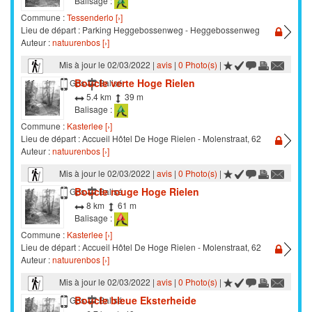
Balisage :
Commune :
Tessenderlo [›]
Lieu de départ : Parking Heggebossenweg - Heggebossenweg
Auteur :
natuurenbos [›]
Mis à jour le 02/03/2022 |
avis
|
0 Photo(s)
|
Boucle verte Hoge Rielen
Marche
Gps
Balisé
5.4 km
39 m
Balisage :
Commune :
Kasterlee [›]
Lieu de départ : Accueil Hôtel De Hoge Rielen - Molenstraat, 62
Auteur :
natuurenbos [›]
Mis à jour le 02/03/2022 |
avis
|
0 Photo(s)
|
Boucle rouge Hoge Rielen
Marche
Gps
Balisé
8 km
61 m
Balisage :
Commune :
Kasterlee [›]
Lieu de départ : Accueil Hôtel De Hoge Rielen - Molenstraat, 62
Auteur :
natuurenbos [›]
Mis à jour le 02/03/2022 |
avis
|
0 Photo(s)
|
Boucle bleue Eksterheide
Marche
Gps
Balisé