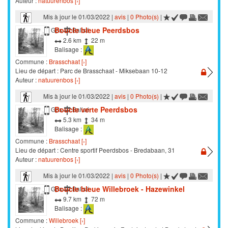
Auteur :
natuurenbos [›]
Mis à jour le 01/03/2022 |
avis
|
0 Photo(s)
|
Boucle bleue Peerdsbos
Marche
Gps
Balisé
2.6 km
22 m
Balisage :
Commune :
Brasschaat [›]
Lieu de départ : Parc de Brasschaat - Miksebaan 10-12
Auteur :
natuurenbos [›]
Mis à jour le 01/03/2022 |
avis
|
0 Photo(s)
|
Boucle verte Peerdsbos
Marche
Gps
Balisé
5.3 km
34 m
Balisage :
Commune :
Brasschaat [›]
Lieu de départ : Centre sportif Peerdsbos - Bredabaan, 31
Auteur :
natuurenbos [›]
Mis à jour le 01/03/2022 |
avis
|
0 Photo(s)
|
Boucle bleue Willebroek - Hazewinkel
Marche
Gps
Balisé
9.7 km
72 m
Balisage :
Commune :
Willebroek [›]