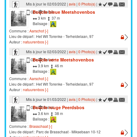
Mis à jour le 02/03/2022 |
avis
|
0 Photo(s)
|
Boucle bleue Meetshovenbos
Marche
Gps
Balisé
3 km
37 m
Balisage :
Commune :
Aarschot [›]
Lieu de départ : Het Wit Torenke - Terheidelaan, 97
Auteur :
natuurenbos [›]
Mis à jour le 02/03/2022 |
avis
|
0 Photo(s)
|
Boucle verte Meetshovenbos
Marche
Gps
Balisé
3.9 km
46 m
Balisage :
Commune :
Aarschot [›]
Lieu de départ : Het Wit Torenke - Terheidelaan, 97
Auteur :
natuurenbos [›]
Mis à jour le 01/03/2022 |
avis
|
0 Photo(s)
|
Boucle rouge Peerdsbos
Marche
Gps
Balisé
3.6 km
38 m
Balisage :
Commune :
Brasschaat [›]
Lieu de départ : Parc de Brasschaat - Miksebaan 10-12