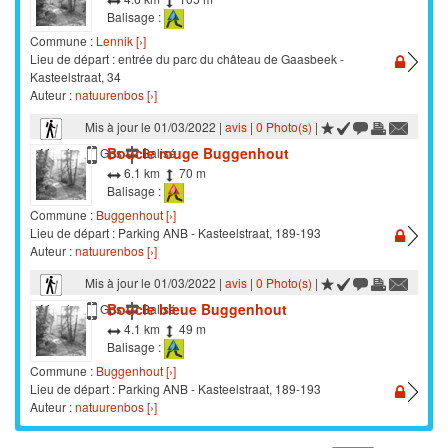
Balisage :
Commune :
Lennik [›]
Lieu de départ : entrée du parc du château de Gaasbeek -
Kasteelstraat, 34
Auteur :
natuurenbos [›]
Mis à jour le 01/03/2022 |
avis
|
0 Photo(s)
|
Boucle rouge Buggenhout
Marche
Gps
Balisé
6.1 km
70 m
Balisage :
Commune :
Buggenhout [›]
Lieu de départ : Parking ANB - Kasteelstraat, 189-193
Auteur :
natuurenbos [›]
Mis à jour le 01/03/2022 |
avis
|
0 Photo(s)
|
Boucle bleue Buggenhout
Marche
Gps
Balisé
4.1 km
49 m
Balisage :
Commune :
Buggenhout [›]
Lieu de départ : Parking ANB - Kasteelstraat, 189-193
Auteur :
natuurenbos [›]