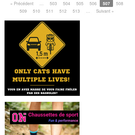
« Précédent
…
503
504
505
506
507
508
509
510
511
512
513
…
Suivant »