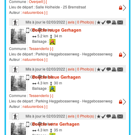
Commune :
Overpelt [›]
Lieu de départ : Salle Holheide - 25 Bremstraat
Auteur :
natuurenbos [›]
Mis à jour le 02/03/2022 |
avis
|
0 Photo(s)
|
Boucle rouge Gerhagen
Marche
Gps
Balisé
5.2 km
34 m
Balisage :
Commune :
Tessenderlo [›]
Lieu de départ : Parking Heggebossenweg - Heggebossenweg
Auteur :
natuurenbos [›]
Mis à jour le 02/03/2022 |
avis
|
0 Photo(s)
|
Boucle bleue Gerhagen
Marche
Gps
Balisé
4.3 km
30 m
Balisage :
Commune :
Tessenderlo [›]
Lieu de départ : Parking Heggebossenweg - Heggebossenweg
Auteur :
natuurenbos [›]
Mis à jour le 02/03/2022 |
avis
|
0 Photo(s)
|
Boucle verte Gerhagen
Marche
Gps
Balisé
4.3 km
35 m