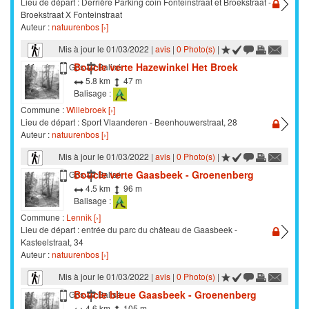
Lieu de départ : Derrière Parking coin Fonteinstraat et Broekstraat -
Broekstraat X Fonteinstraat
Auteur :
natuurenbos [›]
Mis à jour le 01/03/2022 |
avis
|
0 Photo(s)
|
Boucle verte Hazewinkel Het Broek
Marche
Gps
Balisé
5.8 km
47 m
Balisage :
Commune :
Willebroek [›]
Lieu de départ : Sport Vlaanderen - Beenhouwerstraat, 28
Auteur :
natuurenbos [›]
Mis à jour le 01/03/2022 |
avis
|
0 Photo(s)
|
Boucle verte Gaasbeek - Groenenberg
Marche
Gps
Balisé
4.5 km
96 m
Balisage :
Commune :
Lennik [›]
Lieu de départ : entrée du parc du château de Gaasbeek -
Kasteelstraat, 34
Auteur :
natuurenbos [›]
Mis à jour le 01/03/2022 |
avis
|
0 Photo(s)
|
Boucle bleue Gaasbeek - Groenenberg
Marche
Gps
Balisé
4.6 km
105 m