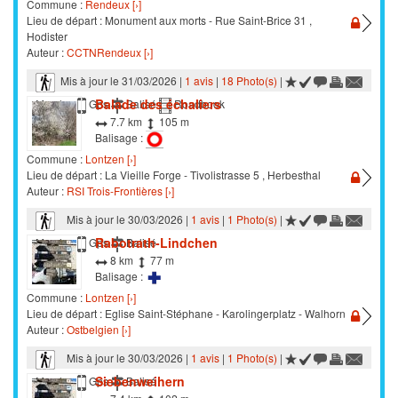
Commune :
Rendeux [›]
Lieu de départ : Monument aux morts - Rue Saint-Brice 31 ,
Hodister
Auteur :
CCTNRendeux [›]
Mis à jour le 31/03/2026 |
1 avis
|
18 Photo(s)
|
Balade des échaliers
Marche
Gps
Balisé
Roadbook
7.7 km
105 m
Balisage :
Commune :
Lontzen [›]
Lieu de départ : La Vieille Forge - Tivolistrasse 5 , Herbesthal
Auteur :
RSI Trois-Frontières [›]
Mis à jour le 30/03/2026 |
1 avis
|
1 Photo(s)
|
Rabotrath-Lindchen
Marche
Gps
Balisé
8 km
77 m
Balisage :
Commune :
Lontzen [›]
Lieu de départ : Eglise Saint-Stéphane - Karolingerplatz - Walhorn
Auteur :
Ostbelgien [›]
Mis à jour le 30/03/2026 |
1 avis
|
1 Photo(s)
|
Siebenweihern
Marche
Gps
Balisé