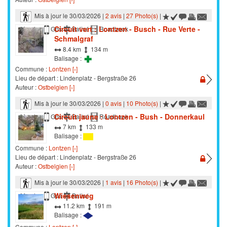
Mis à jour le 30/03/2026 |
2 avis
|
27 Photo(s)
|
Circuit vert : Lontzen - Busch - Rue Verte -
Marche
Gps
Balisé
Roadbook
Schmalgraf
8.4 km
134 m
Balisage :
Commune :
Lontzen [›]
Lieu de départ : Lindenplatz - Bergstraße 26
Auteur :
Ostbelgien [›]
Mis à jour le 30/03/2026 |
0 avis
|
10 Photo(s)
|
Circuit jaune : Lontzen - Bush - Donnerkaul
Marche
Gps
Balisé
Roadbook
7 km
133 m
Balisage :
Commune :
Lontzen [›]
Lieu de départ : Lindenplatz - Bergstraße 26
Auteur :
Ostbelgien [›]
Mis à jour le 30/03/2026 |
1 avis
|
16 Photo(s)
|
Wiesenweg
Marche
Gps
Balisé
11.2 km
191 m
Balisage :
Commune :
Lontzen [›]