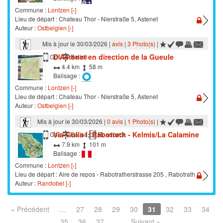
Commune :
Lontzen [›]
Lieu de départ : Chateau Thor - Nierstraße 5, Astenet
Auteur :
Ostbelgien [›]
Mis à jour le 30/03/2026 |
avis
|
3 Photo(s)
|
D'Astenet en direction de la Gueule
Marche
Gps
Balisé
4.4 km
58 m
Balisage :
Commune :
Lontzen [›]
Lieu de départ : Chateau Thor - Nierstraße 5, Astenet
Auteur :
Ostbelgien [›]
Mis à jour le 30/03/2026 |
0 avis
|
1 Photo(s)
|
Via Gulia I: Rabotrath - Kelmis/La Calamine
Marche
Gps
Balisé
Roadbook
7.9 km
101 m
Balisage :
Commune :
Lontzen [›]
Lieu de départ : Aire de repos - Rabotratherstrasse 205 , Rabotrath
Auteur :
Randobel [›]
« Précédent
…
27
28
29
30
31
32
33
34
35
36
37
…
Suivant »