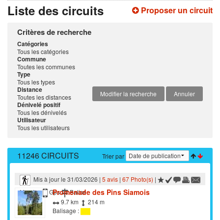
Liste des circuits
Proposer un circuit
Critères de recherche
Catégories
Tous les catégories
Commune
Toutes les communes
Type
Tous les types
Distance
Modifier la recherche
Annuler
Toutes les distances
Dénivelé positif
Tous les dénivelés
Utilisateur
Tous les utilisateurs
11246 CIRCUITS
Trier par
Mis à jour le 31/03/2026 |
5 avis
|
67 Photo(s)
|
Promenade des Pins Siamois
Marche
Gps
Balisé
9.7 km
214 m
Balisage :