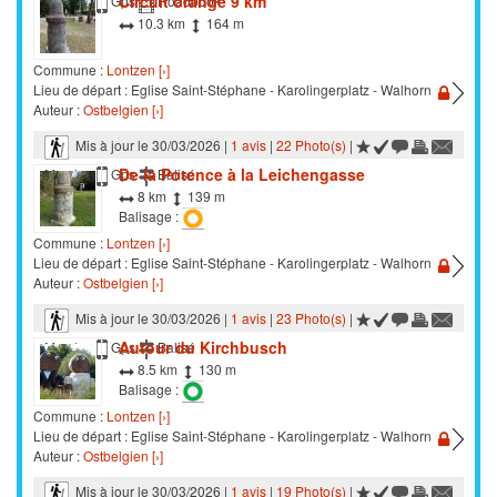
Circuit orange 9 km
Marche
Gps
Roadbook
10.3 km
164 m
Commune :
Lontzen [›]
Lieu de départ : Eglise Saint-Stéphane - Karolingerplatz - Walhorn
Auteur :
Ostbelgien [›]
Mis à jour le 30/03/2026 |
1 avis
|
22 Photo(s)
|
De la Potence à la Leichengasse
Marche
Gps
Balisé
8 km
139 m
Balisage :
Commune :
Lontzen [›]
Lieu de départ : Eglise Saint-Stéphane - Karolingerplatz - Walhorn
Auteur :
Ostbelgien [›]
Mis à jour le 30/03/2026 |
1 avis
|
23 Photo(s)
|
Autour du Kirchbusch
Marche
Gps
Balisé
8.5 km
130 m
Balisage :
Commune :
Lontzen [›]
Lieu de départ : Eglise Saint-Stéphane - Karolingerplatz - Walhorn
Auteur :
Ostbelgien [›]
Mis à jour le 30/03/2026 |
1 avis
|
19 Photo(s)
|