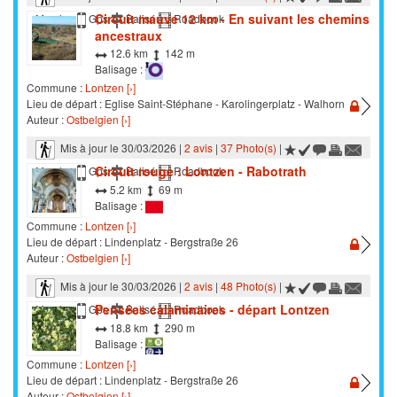
Circuit mauve 12 km - En suivant les chemins
Marche
Gps
Balisé
Roadbook
ancestraux
12.6 km
142 m
Balisage :
Commune :
Lontzen [›]
Lieu de départ : Eglise Saint-Stéphane - Karolingerplatz - Walhorn
Auteur :
Ostbelgien [›]
Mis à jour le 30/03/2026 |
2 avis
|
37 Photo(s)
|
Circuit rouge : Lontzen - Rabotrath
Marche
Gps
Balisé
Roadbook
5.2 km
69 m
Balisage :
Commune :
Lontzen [›]
Lieu de départ : Lindenplatz - Bergstraße 26
Auteur :
Ostbelgien [›]
Mis à jour le 30/03/2026 |
2 avis
|
48 Photo(s)
|
Pensées calaminaires - départ Lontzen
Marche
Gps
Balisé
Roadbook
18.8 km
290 m
Balisage :
Commune :
Lontzen [›]
Lieu de départ : Lindenplatz - Bergstraße 26
Auteur :
Ostbelgien [›]