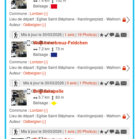
7.4 km
102 m
Balisage :
Commune :
Lontzen [›]
Lieu de départ : Eglise Saint-Stéphane - Karolingerplatz - Walhorn
Auteur :
Ostbelgien [›]
Mis à jour le 30/03/2026 |
1 avis
|
19 Photo(s)
|
Walhornerkreuz-Feldchen
Marche
Gps
Balisé
7.2 km
73 m
Balisage :
Commune :
Lontzen [›]
Lieu de départ : Eglise Saint-Stéphane - Karolingerplatz - Walhorn
Auteur :
Ostbelgien [›]
Mis à jour le 30/03/2026 |
0 avis
|
1 Photo(s)
|
Brigidakapelle
Marche
Gps
Balisé
5.7 km
83 m
Balisage :
Commune :
Lontzen [›]
Lieu de départ : Eglise Saint-Stéphane - Karolingerplatz - Walhorn
Auteur :
Ostbelgien [›]
Mis à jour le 30/03/2026 |
1 avis
|
20 Photo(s)
|