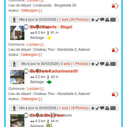
Lieu de départ : Lindenplatz - Bergstraße 26
Auteur :
Ostbelgien [›]
Mis à jour le 30/03/2026 |
1 avis
|
26 Photo(s)
|
Siena Kapelle - Siegel
Marche
Gps
Balisé
6.3 km
81 m
Balisage :
Commune :
Lontzen [›]
Lieu de départ : Chateau Thor - Nierstraße 5, Astenet
Auteur :
Ostbelgien [›]
Mis à jour le 30/03/2026 |
0 avis
|
1 Photo(s)
|
Rund um Katharinenstift
Marche
Gps
Balisé
3.2 km
42 m
Balisage :
Commune :
Lontzen [›]
Lieu de départ : Chateau Thor - Nierstraße 5, Astenet
Auteur :
Ostbelgien [›]
Mis à jour le 30/03/2026 |
1 avis
|
18 Photo(s)
|
Circuit Bleu 4 km
Marche
Gps
Balisé
Roadbook
4.3 km
44 m
Balisage :