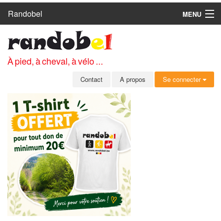
Randobel
MENU
ACCUEIL
CIRCUITS
À pied, à cheval, à vélo ...
CLUBS
Contact
A propos
Se connecter
CONTACT
A PROPOS
MEMBRES
SE CONNECTER
INSCRIPTION GRATUITE
MOT DE PASSE OUBLIÉ